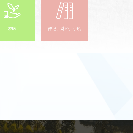
农医
传记、财经、小说