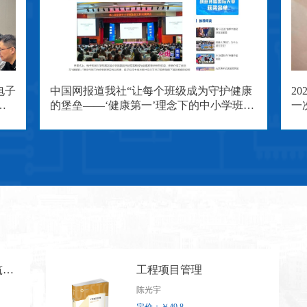
电子
中国网报道我社“让每个班级成为守护健康
2
标
的堡垒——‘健康第一’理念下的中小学班主
一
任工作交流研讨会”：共探“健康第一”育人
新路径
筑测
工程项目管理
陈光宇