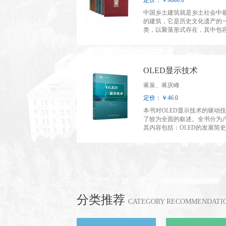
定价：￥9800.0
中国乡土建筑就是乡土社会中
的建筑，它是历史文化遗产的
类，以聚落形式存在，其中包
们生产生活的各个部分，通过
能的建筑展示出乡村独有的情
力，研究乡土建筑就是见证历
的全面性。这套《鲁班绳墨：
OLED显示技术
土建筑测绘图集》共8卷，近四
测绘图，涉及十四个省、自治
蒋泉、蒋庆峰
土建筑。这套测绘图集历经了
定价：￥46.0
年的不断积累，类型丰富，在
间中有些测绘过的老建筑已遭
本书对OLED显示技术的驱动
或濒临倒塌，而今留下的一纸
了较为全面的叙述。全书分为
无疑变成了永久的历史档案。
其内容包括：OLED的发展简
绘图保留了乡土建筑最原始的
光理论，OLED器件结构及制
图中能感受到建筑技艺的高超
艺，OLED有机功能材料，新型
富，通过大量精美样图能够感
OLED器件，AMOLED显示技
对美的追求，编著者正是从这
性OLED显示。
度出发，希望通过观赏这套图
们走进农耕文明的历史，了解
烂多彩的乡村建筑与生活。
分类推荐
CATEGORY RECOMMENDATI