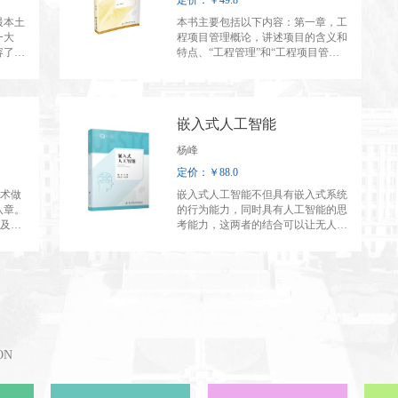
定价：￥49.8
最本土
本书主要包括以下内容：第一章，工
一大
程项目管理概论，讲述项目的含义和
容了人
特点、“工程管理”和“工程项目管
不同功
理”的基本概念、项目管理的发展历
趣和魅
程、VUCA时代及应对策略等内容。
史社会
第二章，项目组织与项目经理，以一
中国乡
个全面视角来整合组织管理，讨论在
嵌入式人工智能
千张
项目实施过程中的环境因素、项目管
区的乡
理的组织结构、项目经理的能力与项
杨峰
二十多
目团队的建设等问题。第三章，项目
定价：￥88.0
这段时
立项评估，梳理项目立项经济性评估
毁坏，
的基本架构，包括概念、目的、评估
技术做
嵌入式人工智能不但具有嵌入式系统
图文，
方法、过程、具体指标计算、案例
八章。
的行为能力，同时具有人工智能的思
这套测
等。第四章，工程项目系统化管理，
史及发
考能力，这两者的结合可以让无人
数据，
介绍系统与开放系统的定义与特点，
作工
机、自动驾驶汽车、机器人等智能硬
和丰
从中导出不确定性与项目风险管理的
件在不联网的情况下实时完成环境感
知古人
理念，实施项目的计划与控制行为；
术和柔
知、人机交互、决策控制等功
样的角
同时介绍了项目的生命周期，以及贯
能。“嵌入式人工智能”是针对自动
，带人
穿项目生命周期的整合管理与风险管
化、电子电气、信息通信等专业的一
曾经绚
理的体系与方法。第五章，项目进度
门实践性课程。 本书主要内容包括
与成本管理，涉及内容有项目范围的
嵌入式人工智能概念、机器学习基
基本概念和项目范围管理方法、项目
础、“01+60”神经网络模型的压缩和
ON
活动持续时间估算、编制项目进度计
加速、嵌入式AI程序的开发和优化、
划的方法和工具、项目资源与成本估
CANN开发平台相关知识、嵌入式人
算、挣值分析法在项目进度与成本控
工智能的动手实践案例。 本书适合